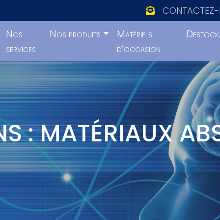
CONTACTEZ-
Nos
Nos produits
Matériels
Destock
services
d’occasion
S : MATÉRIAUX A