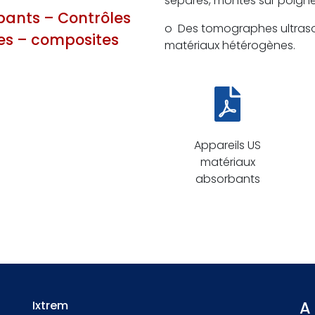
séparés, montés sur poignée
bants – Contrôles
o Des tomographes ultrason
res – composites
matériaux hétérogènes.
Appareils US
matériaux
absorbants
A
Ixtrem