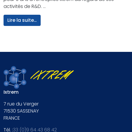
activités de R&D. …
from Innovations Ixtrem Recherche
Lire la suite…
Ixtrem
7 rue du Verger
71530
SASSENAY
FRANCE
Tél. :
33 (0)9 64 43 68 42